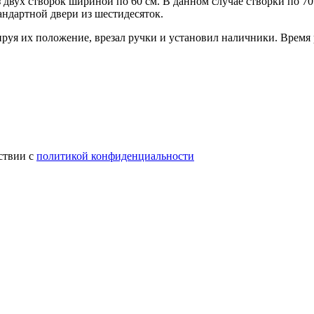
 двух створок шириной по 60 см. В данном случае створки по 70
андартной двери из шестидесяток.
руя их положение, врезал ручки и установил наличники. Время р
ствии с
политикой конфиденциальности