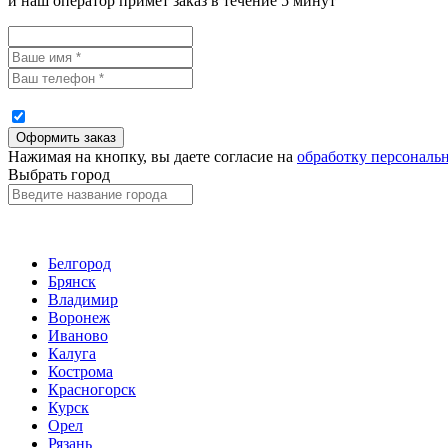
и наш оператор примет заказ в течение 5 минут
Нажимая на кнопку, вы даете согласие на
обработку персональ
Выбрать город
Белгород
Брянск
Владимир
Воронеж
Иваново
Калуга
Кострома
Красногорск
Курск
Орел
Рязань