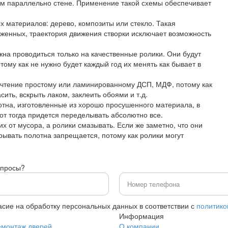
м параллельно стене. Применение такой схемы обеспечивает
 материалов: дерево, композиты или стекло. Такая
оженных, траектория движения створки исключает возможность
на проводиться только на качественные ролики. Они будут
тому как не нужно будет каждый год их менять как бывает в
очтение простому или ламинированному ДСП, МДФ, потому как
ть, вскрыть лаком, заклеить обоями и т.д.
отна, изготовленные из хорошо просушенного материала, в
т тогда придется переделывать абсолютно все.
 от мусора, а ролики смазывать. Если же заметно, что они
крывать полотна запрещается, потому как ролики могут
опросы?
асие на обработку персональных данных в соответствии с
политико
Информация
емонтаж дверей
О компании